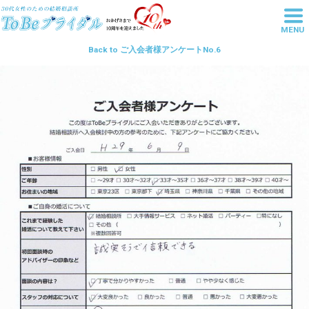
MENU
東京池袋の結婚相談所は20代・30
Back to ご入会者様アンケートNo.6
代女性の婚活を丁寧にサポートす
るToBeブライダル