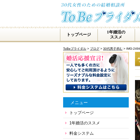
1年婚活の
トップページ
ススメ
ToBeブライダル
>
ブログ
>
30代男子求む
>
IMG-249
メニュー
トップページ
1年婚活のススメ
料金システム