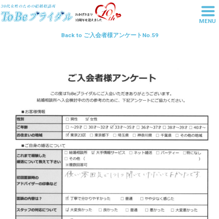
MENU
東京池袋の結婚相談所は20代・30
Back to ご入会者様アンケートNo.59
代女性の婚活を丁寧にサポートす
るToBeブライダル