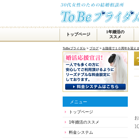
1年婚活の
トップページ
ススメ
ToBeブライダル
>
ブログ
>
お陰様で１０周年を迎え
メニュー
トップページ
1年婚活のススメ
料金システム