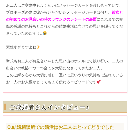
お二人はご交際中もよく互いにメッセージカードを渡し合っていて、
プロポーズの際に彼からいただいたメッセージカードは何と、
彼女と
の初めてのお見合いの時のラウンジのレシートの裏面
にこれまでの交
際の感謝の気持ちとこれからの結婚生活に向けての思いを綴ってくだ
さっていたのだそう…
素敵すぎますよね
挙式もお二人がお見合いをした思い出のホテルにて執り行い、二人の
出会いの軌跡一つ一つ全てを大切になさってきたお二人。
このご縁を心から大切に感じ、互いに思いやりの気持ちに溢れている
お二人のお人柄がとってもよく伝わるエピソードです
ご成婚者さんインタビュー♪
Q.結婚相談所での婚活はお二人にとってどうでした