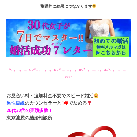
飛躍的に結果につながります
*:.。..。.。o○*:.。..。.。o○*:.。..。.。o○*:.。..。.。o○*:.。..。.。
o○*
お見合い料・追加料金不要でスピード婚活
男性目線
のカウンセラーと
1年
で決める
20代30代の実績多数！
東京池袋の結婚相談所