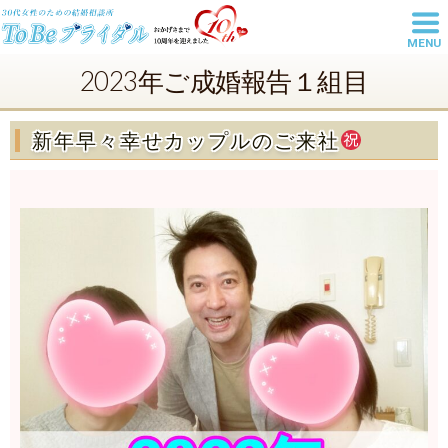
MENU
東京池袋の結婚相談所は20代・30
2023年ご成婚報告１組目
代女性の婚活を丁寧にサポートす
るToBeブライダル
新年早々幸せカップルのご来社