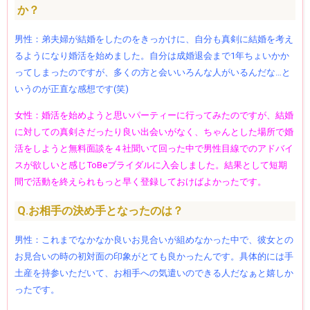
か？
男性：弟夫婦が結婚をしたのをきっかけに、自分も真剣に結婚を考え
るようになり婚活を始めました。自分は成婚退会まで1年ちょいかか
ってしまったのですが、多くの方と会いいろんな人がいるんだな…と
いうのが正直な感想です(笑)
女性：婚活を始めようと思いパーティーに行ってみたのですが、結婚
に対しての真剣さだったり良い出会いがなく、ちゃんとした場所で婚
活をしようと無料面談を４社聞いて回った中で男性目線でのアドバイ
スが欲しいと感じToBeブライダルに入会しました。結果として短期
間で活動を終えられもっと早く登録しておけばよかったです。
Q.お相手の決め手となったのは？
男性：これまでなかなか良いお見合いが組めなかった中で、彼女との
お見合いの時の初対面の印象がとても良かったんです。具体的には手
土産を持参いただいて、お相手への気遣いのできる人だなぁと嬉しか
ったです。