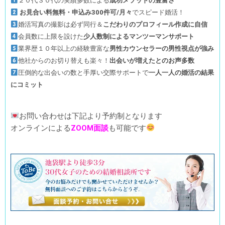
２０代３０代の実績多数による
成功メソッドの豊富さ
お見合い料無料・申込み300件可/月々
でスピード婚活！
婚活写真の撮影は必ず同行＆
こだわりのプロフィール作成に自信
会員数に上限を設けた
少人数制によるマンツーマンサポート
業界歴１０年以上の経験豊富な
男性カウンセラーの男性視点が強み
他社からのお切り替えも楽々！
出会いが増えたとのお声多数
圧倒的な出会いの数と手厚い交際サポートで
一人一人の婚活の結果
にコミット
お問い合わせは下記より予約制となります
オンラインによる
ZOOM面談
も可能です