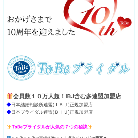
会員数１０万人超！IBJ含む多
連盟加盟店
◆
日本結婚相談所連盟(ＩＢＪ)正規加盟店
◆
日本ブライダル連盟(ＢＩＵ)正規加盟店
ToBeブライダルが人気の７つの秘訣