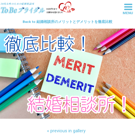
MENU
東京池袋の結婚相談所は20代・30
Back to 結婚相談所のメリットとデメリットを徹底比較
代女性の婚活を丁寧にサポートす
るToBeブライダル
« previous in gallery