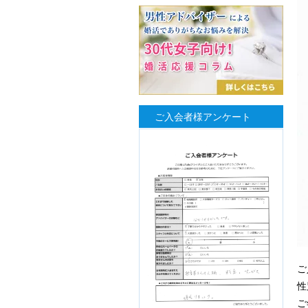
ご入会者様アンケート
ご
性
ご