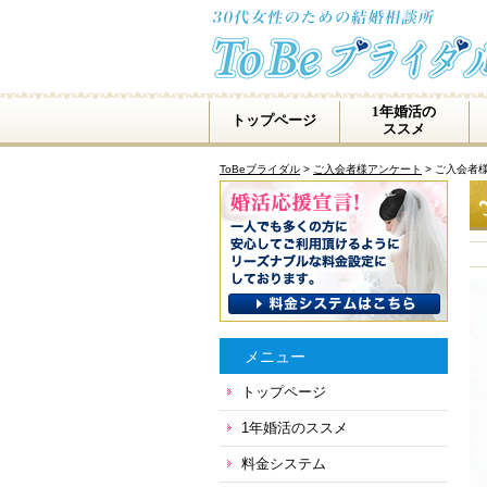
1年婚活の
トップページ
ススメ
ToBeブライダル
>
ご入会者様アンケート
>
ご入会者様
メニュー
トップページ
1年婚活のススメ
料金システム