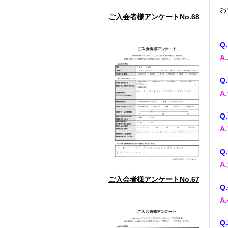
お
ご入会者様アンケートNo.68
Q
A
Q
A
Q
A
Q
A
ご入会者様アンケートNo.67
Q
A.
Q