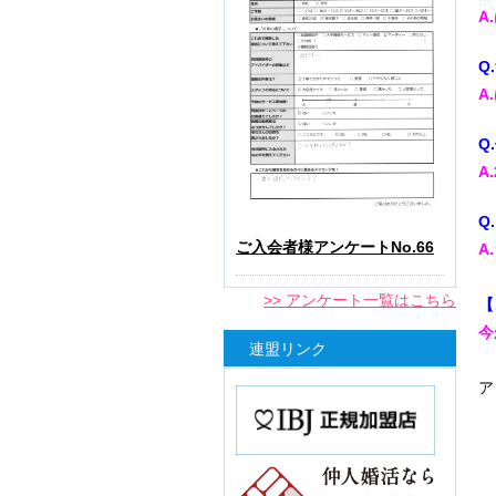
A
Q
A
Q
A
Q
ご入会者様アンケートNo.66
A
>> アンケート一覧はこちら
【
今
連盟リンク
ア