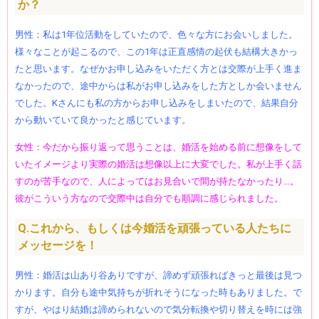
か？
男性：私は1年位活動をしていたので、色々な方にお会いしました。
様々なことが起こるので、この1年は正直感情の起伏も結構大きかっ
たと思います。なぜかお申し込みをいただく方とは交際が上手く進ま
なかったので、途中からは私がお申し込みをした方としか会いません
でした。Kさんにも私の方からお申し込みをしまいたので、結果自分
から動いていて良かったと感じています。
女性：今だから振り返って思うことは、婚活を始める前に想像をして
いたイメージより実際の婚活は想像以上に大変でした。私が上手く話
すのが苦手なので、人によってはお見合いで間が持たなかったり…。
彼がこういう方なので交際中は自分でも順調に感じられました。
Q.これから、もしくは今婚活を頑張っている人たちに
メッセージを！
男性：婚活は山あり谷ありですが、諦めず頑張ればきっと最後は見つ
かります。自分も途中気持ちが折れそうになった時もありました。で
すが、やはり結婚は諦められないので気分転換や切り替えを時には強