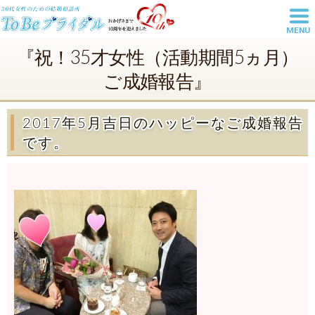
MENU
東京池袋の結婚相談所は20代・30
『祝！35才女性（活動期間5ヵ月）
代女性の婚活を丁寧にサポートす
ご成婚報告』
るToBeブライダル
2017年5月吉日のハッピーなご成婚報告
です。