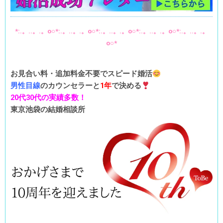
*:.。..。.。o○*:.。..。.。o○*:.。..。.。o○*:.。..。.。o○*:.。..。.。
o○*
お見合い料・追加料金不要でスピード婚活
男性目線
のカウンセラーと
1年
で決める
20代30代の実績多数！
東京池袋の結婚相談所