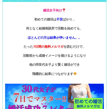
婚活女子向け
初めての婚活は
不安
ばかり…
何となく結婚相談所で活動を始めても、
ほとんどの方は結果が伴いません。。
たった
7日間の無料メルマガ
を読むだけで、
活動前から成婚イメージを描けるようになり
他の同世代女子より賢く婚活ができ
飛躍的に結果につながります