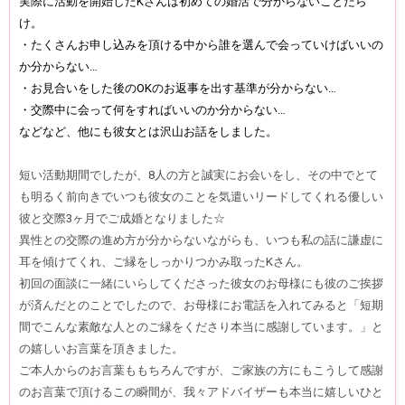
実際に活動を開始したKさんは初めての婚活で分からないことだら
け。
・たくさんお申し込みを頂ける中から誰を選んで会っていけばいいの
か分からない…
・お見合いをした後のOKのお返事を出す基準が分からない…
・交際中に会って何をすればいいのか分からない…
などなど、他にも彼女とは沢山お話をしました。
短い活動期間でしたが、8人の方と誠実にお会いをし、その中でとて
も明るく前向きでいつも彼女のことを気遣いリードしてくれる優しい
彼と交際3ヶ月でご成婚となりました☆
異性との交際の進め方が分からないながらも、いつも私の話に謙虚に
耳を傾けてくれ、ご縁をしっかりつかみ取ったKさん。
初回の面談に一緒にいらしてくださった彼女のお母様にも彼のご挨拶
が済んだとのことでしたので、お母様にお電話を入れてみると「短期
間でこんな素敵な人とのご縁をくださり本当に感謝しています。」と
の嬉しいお言葉を頂きました。
ご本人からのお言葉ももちろんですが、ご家族の方にもこうして感謝
のお言葉で頂けるこの瞬間が、我々アドバイザーも本当に嬉しいひと