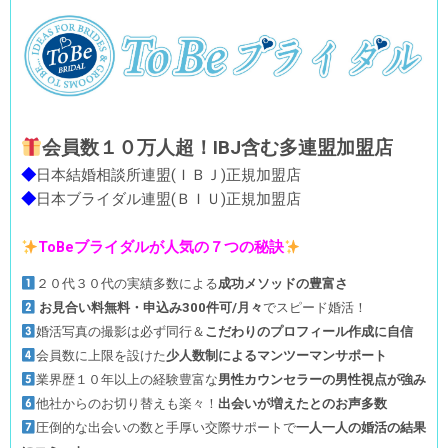
会員数１０万人超！IBJ含む多
連盟加盟店
◆
日本結婚相談所連盟(ＩＢＪ)正規加盟店
◆
日本ブライダル連盟(ＢＩＵ)正規加盟店
ToBeブライダルが人気の７つの秘訣
２０代３０代の実績多数による
成功メソッドの豊富さ
お見合い料無料・申込み300件可/月々
でスピード婚活！
婚活写真の撮影は必ず同行＆
こだわりのプロフィール作成に自信
会員数に上限を設けた
少人数制によるマンツーマンサポート
業界歴１０年以上の経験豊富な
男性カウンセラーの男性視点が強み
他社からのお切り替えも楽々！
出会いが増えたとのお声多数
圧倒的な出会いの数と手厚い交際サポートで
一人一人の婚活の結果