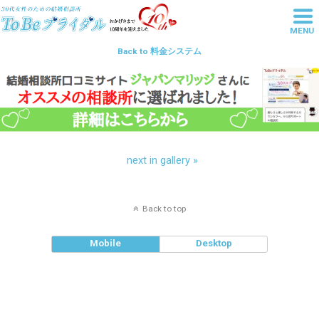
MENU
東京池袋の結婚相談所は20代・30
Back to 料金システム
代女性の婚活を丁寧にサポートす
るToBeブライダル
next in gallery »
Back to top
Mobile
Desktop