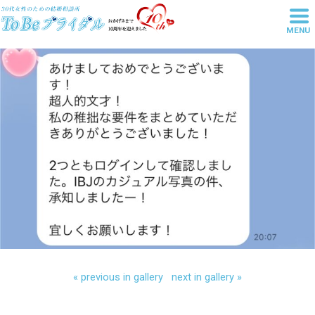
MENU
東京池袋の結婚相談所は20代・30
代女性の婚活を丁寧にサポートす
るToBeブライダル
« previous in gallery
next in gallery »